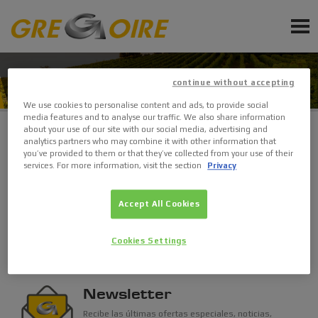
ES
PRODUCTOS
CONTACTOS
continue without accepting
SERVICIOS
We use cookies to personalise content and ads, to provide social
media features and to analyse our traffic. We also share information
ACTUALIDAD
about your use of our site with our social media, advertising and
analytics partners who may combine it with other information that
you’ve provided to them or that they’ve collected from your use of their
Buscar concesionario
EVENTOS
services. For more information, visit the section
Privacy
Ponte en en contacto con GREGOIRE y su red de venta.
Accept All Cookies
Suscripcion a la newsletter
Buscar
Solicita un presupuesto
Cookies Settings
Solicita accesorios y piezas de repuesto
Newsletter
Recibe las últimas ofertas especiales, noticias,