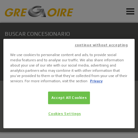
ES
PRODUCTOS
BUSCAR CONCESIONARIO
SERVICIOS
continue without accepting
BÚSQUEDA GEOGRÁFICA
BÚSQUEDA ALFABÉTICA
We use cookies to personalise content and ads, to provide social
ACTUALIDAD
media features and to analyse our traffic. We also share information
about your use of our site with our social media, advertising and
20 KM
50 KM
150 KM
200 KM
analytics partners who may combine it with other information that
EVENTOS
you’ve provided to them or that they’ve collected from your use of their
services. For more information, visit the section
Privacy
Suscripcion a la newsletter
Solicita un presupuesto
Efectuar una búsqueda en los campos
Solicita accesorios y piezas de repuesto
Accept All Cookies
arriba o
Mostrar todos
Cookies Settings