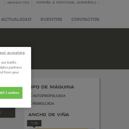
ESPAÑA & PORTUGAL (ESPAÑOL)
NEWSLETTER
ACTUALIDAD
EVENTOS
CONTACTOS
out accepting
our traffic.
lytics partners
ted from your
TIPO DE MÁQUINA
All Cookies
AUTOPROPULSADA
REMOLCADA
O
ANCHO DE VIÑA
1.70