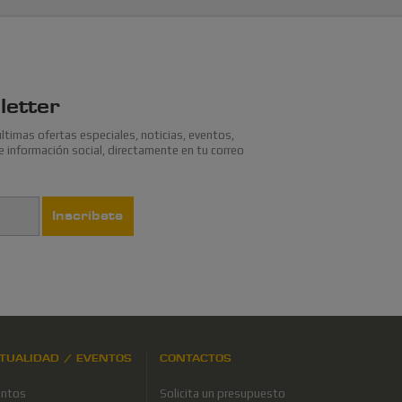
etter
últimas ofertas especiales, noticias, eventos,
 información social, directamente en tu correo
.
Inscríbete
TUALIDAD / EVENTOS
CONTACTOS
entos
Solicita un presupuesto