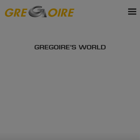
DE
PRODUKTE
SERVICELEISTUNGEN
GREGOIRE’S WORLD
AKTUELLES
EVENTS
Für den Newsletter anmelden
Angebot anforder
Ersatzteil-Anfrage erstellen