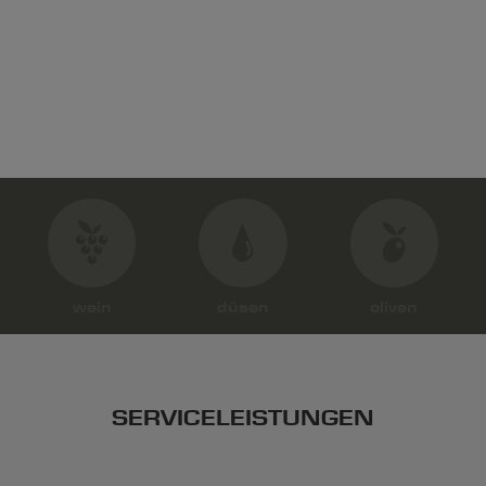
wein
düsen
oliven
SERVICELEISTUNGEN