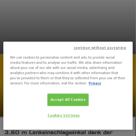
GL7.4
continue without accepting
We use cookies to personalise content and ads, to provide social
media features and to analyse our traffic. We also share information
about your use of our site with our social media, advertising and
analytics partners who may combine it with other information that
you’ve provided to them or that they’ve collected from your use of their
services. For more information, visit the section
Privacy
Accept All Cookies
Kontakt
Cookies Settings
09.11.2015
3,60 m Lenkeinschlagwinkel dank der