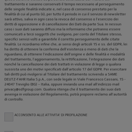
trattamento e saranno conservati il tempo necessario al perseguimento
delle singole finalità indicate e, nel caso di consenso prestato per la
finalità di cui al punto (ii), per tutto il periodo in cui il servizio di newsletter
sarà attivo, salva in ogni caso la revoca del consenso o l’esercizio dei
diritti di opposizione e di cancellazione dei Dati da parte Sua. In nessun
caso i suoi dati saranno diffusi ma la informiamo che potranno essere
comunicati a terzi soggetti che svolgono, per conto del Titolare stesso,
specifici servizi volti a garantirle il corretto perseguimento delle citate
finalità. Le ricordiamo infine che, ai sensi degli articoli 15 e ss. del GDPR, lei
ha diritto di ottenere la conferma dell’esistenza o meno di dati che la
riguardano, di ottenere l’indicazione dell’origine e delle finalità e modalità
del trattamento, l’aggiornamento, la rettificazione, l’integrazione dei dati
nonché la cancellazione dei dati trattati in violazione di legge o qualora
sussista uno dei motivi specificati dall’articolo 17 del GDPR. Per esercitare
tali diritti può rivolgersi al Titolare del trattamento scrivendo a SAME
DEUTZ-FAHR Italia S.p.A., con sede legale in Viale Francesco Cassani, 15 -
24047 Treviglio (BG) – Italia, oppure inviando una mail all’indirizzo mail
privacy@sdfgroup.com. Qualora ritenga che il trattamento dei suoi dati
avvenga in violazione del Regolamento, potrà proporre reclamo all’autorità
di controllo.
ACCONSENTO ALLE ATTIVITA' DI PROFILAZIONE