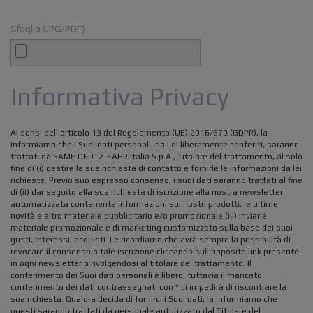
Sfoglia (JPG/PDF)
Informativa Privacy
Ai sensi dell’articolo 13 del Regolamento (UE) 2016/679 (GDPR), la
informiamo che i Suoi dati personali, da Lei liberamente conferiti, saranno
trattati da SAME DEUTZ-FAHR Italia S.p.A., Titolare del trattamento, al solo
fine di (i) gestire la sua richiesta di contatto e fornirle le informazioni da lei
richieste. Previo suo espresso consenso, i suoi dati saranno trattati al fine
di (ii) dar seguito alla sua richiesta di iscrizione alla nostra newsletter
automatizzata contenente informazioni sui nostri prodotti, le ultime
novità e altro materiale pubblicitario e/o promozionale (iii) inviarle
materiale promozionale e di marketing customizzato sulla base dei suoi
gusti, interessi, acquisti. Le ricordiamo che avrà sempre la possibilità di
revocare il consenso a tale iscrizione cliccando sull’apposito link presente
in ogni newsletter o rivolgendosi al titolare del trattamento. Il
conferimento dei Suoi dati personali è libero, tuttavia il mancato
conferimento dei dati contrassegnati con * ci impedirà di riscontrare la
sua richiesta. Qualora decida di fornirci i Suoi dati, la informiamo che
questi saranno trattati da personale autorizzato dal Titolare del