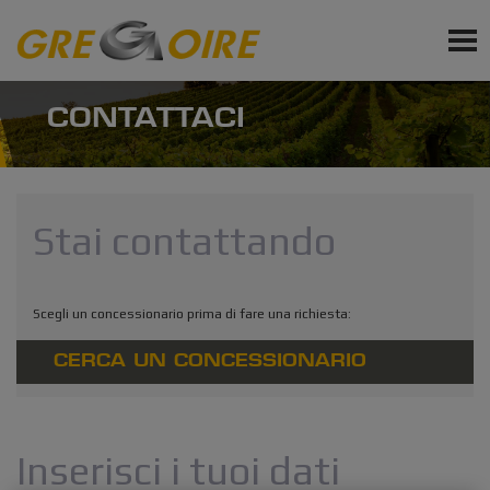
IT
PRODOTTI
CONTATTACI
SERVIZI
NEWS
Stai contattando
Richiedi preventivo
Richiedi accessori e parti di ricambio
Scegli un concessionario prima di fare una richiesta:
Iscrizione newsletter
CERCA UN CONCESSIONARIO
Inserisci i tuoi dati