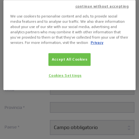
continue without accepting
We use cookies to personalise content and ads, to provide social
Nome *
media features and to analyse our traffic. We also share information
about your use of our site with our social media, advertising and
analytics partners who may combine it with other information that
Cognome *
you’ve provided to them or that they’ve collected from your use of their
services. For more information, visit the section
Privacy
Azienda
Accept All Cookies
Indirizzo
Cookies Settings
Città *
Provincia *
Paese *
Campo obbligatorio