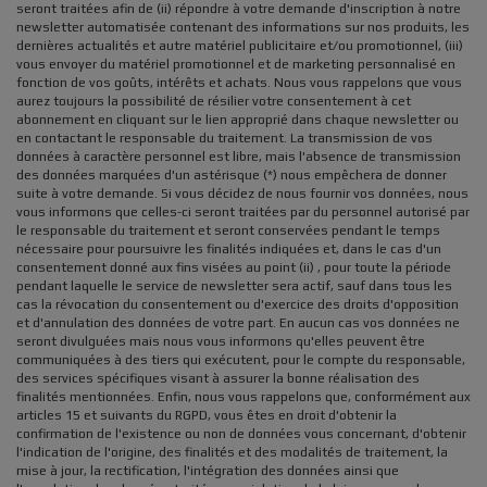
seront traitées afin de (ii) répondre à votre demande d'inscription à notre
newsletter automatisée contenant des informations sur nos produits, les
dernières actualités et autre matériel publicitaire et/ou promotionnel, (iii)
vous envoyer du matériel promotionnel et de marketing personnalisé en
fonction de vos goûts, intérêts et achats. Nous vous rappelons que vous
aurez toujours la possibilité de résilier votre consentement à cet
abonnement en cliquant sur le lien approprié dans chaque newsletter ou
en contactant le responsable du traitement. La transmission de vos
données à caractère personnel est libre, mais l'absence de transmission
des données marquées d'un astérisque (*) nous empêchera de donner
suite à votre demande. Si vous décidez de nous fournir vos données, nous
vous informons que celles-ci seront traitées par du personnel autorisé par
le responsable du traitement et seront conservées pendant le temps
nécessaire pour poursuivre les finalités indiquées et, dans le cas d'un
consentement donné aux fins visées au point (ii) , pour toute la période
pendant laquelle le service de newsletter sera actif, sauf dans tous les
cas la révocation du consentement ou d'exercice des droits d'opposition
et d'annulation des données de votre part. En aucun cas vos données ne
seront divulguées mais nous vous informons qu'elles peuvent être
communiquées à des tiers qui exécutent, pour le compte du responsable,
des services spécifiques visant à assurer la bonne réalisation des
finalités mentionnées. Enfin, nous vous rappelons que, conformément aux
articles 15 et suivants du RGPD, vous êtes en droit d'obtenir la
confirmation de l'existence ou non de données vous concernant, d'obtenir
l'indication de l'origine, des finalités et des modalités de traitement, la
mise à jour, la rectification, l'intégration des données ainsi que