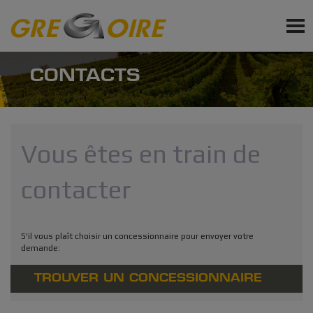
FR
PRODUITS
CONTACTS
SERVICES
ACTUALITÉ
Vous êtes en train de
ÉVÉNEMENTS
contacter
Inscription Newsletter
Demandez un devis
S'il vous plaît choisir un concessionnaire pour envoyer votre
demande:
Demandez des accessoires et des pièc
rechange
TROUVER UN CONCESSIONNAIRE