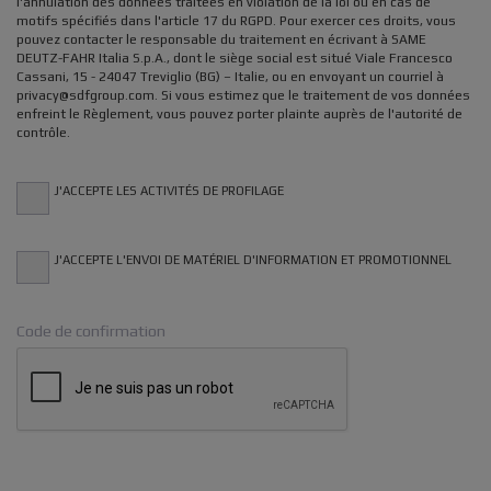
l'annulation des données traitées en violation de la loi ou en cas de
motifs spécifiés dans l'article 17 du RGPD. Pour exercer ces droits, vous
pouvez contacter le responsable du traitement en écrivant à SAME
DEUTZ-FAHR Italia S.p.A., dont le siège social est situé Viale Francesco
Cassani, 15 - 24047 Treviglio (BG) – Italie, ou en envoyant un courriel à
privacy@sdfgroup.com. Si vous estimez que le traitement de vos données
enfreint le Règlement, vous pouvez porter plainte auprès de l'autorité de
contrôle.
J'ACCEPTE LES ACTIVITÉS DE PROFILAGE
J'ACCEPTE L'ENVOI DE MATÉRIEL D'INFORMATION ET PROMOTIONNEL
Code de confirmation