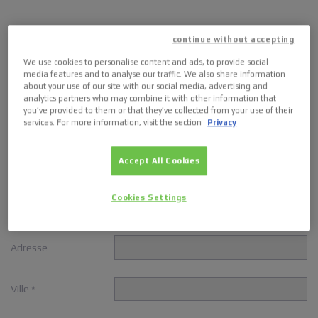
Saisissez vos
continue without accepting
coordonnées
We use cookies to personalise content and ads, to provide social
media features and to analyse our traffic. We also share information
about your use of our site with our social media, advertising and
analytics partners who may combine it with other information that
you’ve provided to them or that they’ve collected from your use of their
services. For more information, visit the section
Privacy
Prénom *
Accept All Cookies
Nom *
Cookies Settings
Entreprise
Adresse
Ville *