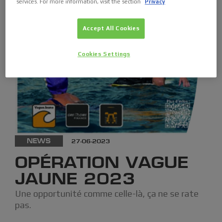
services. For more information, visit the section
Privacy
Accept All Cookies
Cookies Settings
NEWS
27-06-2023
OPÉRATION VAGUE
JAUNE 2023
Une opportunité comme celle-là, ça ne se rate
pas.